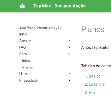
Zap Max - Documentação
Planos
Zap Max - Documentação
Inicio
Anexos
A nossa platafor
FAQ
Anexos
Geral
Inicio
O que fazer caso tenha o
Inicio
número bloqueado ?
Tabelas de cont
Planos
Como se proteger de
Listas
Básico
banimentos ?
Privacidade
Listas Personalizadas
Essencial
Políticas de Privacidade
Pro