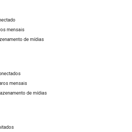
nectado
aros mensais
zenamento de mídias
onectados
paros mensais
azenamento de mídias
mitados