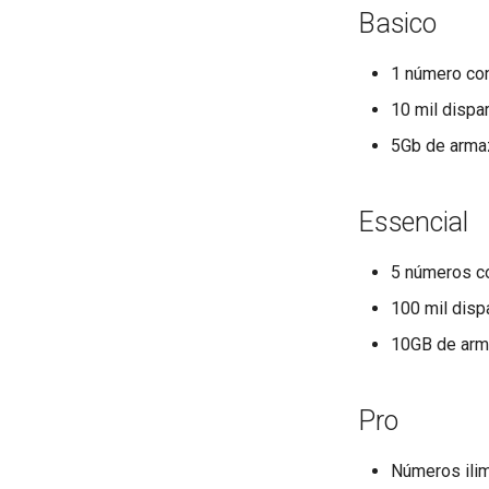
Basico
1 número co
10 mil disp
5Gb de arma
Essencial
5 números c
100 mil dis
10GB de arm
Pro
Números ili